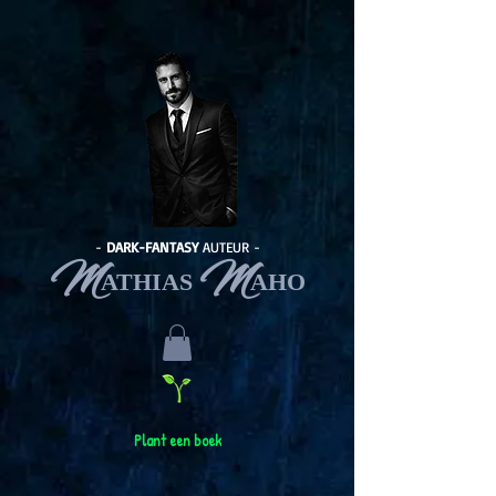
-
DARK-FANTASY
AUTEUR -
M
M
ATHIAS
AHO
Plant een boek